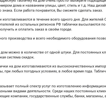
 адресную табличку на дом очень просто! Выберите подходящ
омером дома и названием улицы, цвет, стиль и т.д. Наш диза
 знака. Если работа понравится, Вы сможете сделать заказ.
 изготавливаются в течение всего одного дня. Для жителей
упателей из остальных регионов РФ таблички высылаются по 
олучить и оплатить заказ в своём городе.
ного производства и всего необходимого оборудования позв
 дом можно в количестве от одной штуки. Для постоянных к
кая система скидок.
лички на дом изготавливаются из высококачественных импо
ы, при любых погодных условиях, в любое время года. Таблич
азывает полный спектр услуг по изготовлению информационны
зными видами деятельности. Среди наших постоянных клие
ющие компании, государственные службы, банки, магазины, 