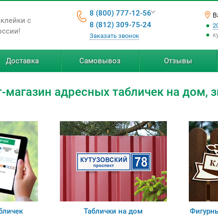
8 (800) 777-12-56
В
аклейки с
8 (812) 309-75-24
2
оссии!
к
Заказать звонок
Доставка
Самовывоз
Отзывы
-магазин адресных табличек на дом, з
бличек
Таблички на дом
Фигурны