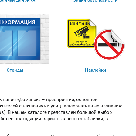
блички для ЖКХ
Знаки безопасности
Вы можете приобрести
нашу продукцию через
Портал поставщиков
Стенды
Наклейки
мпания «Домзнак» – предприятие, основной
азателей с названиями улиц (альтернативные названия:
мов). В нашем каталоге представлен большой выбор
иболее подходящий вариант адресной таблички, в