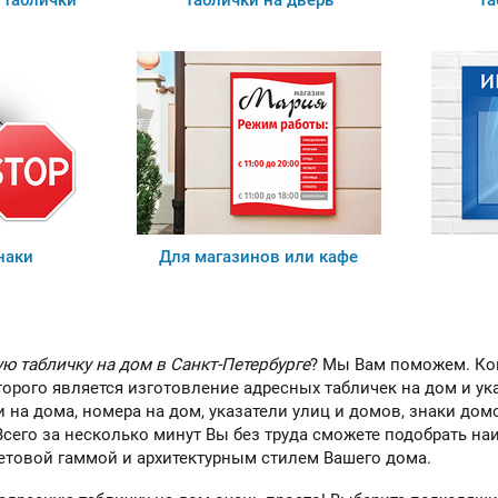
таблички
Таблички на дверь
Та
ы можете приобрести
ашу продукцию через
Портал поставщиков
наки
Для магазинов или кафе
ую табличку на дом в Санкт-Петербурге
? Мы Вам поможем. Ко
орого является изготовление адресных табличек на дом и ук
 на дома, номера на дом, указатели улиц и домов, знаки до
сего за несколько минут Вы без труда сможете подобрать на
етовой гаммой и архитектурным стилем Вашего дома.