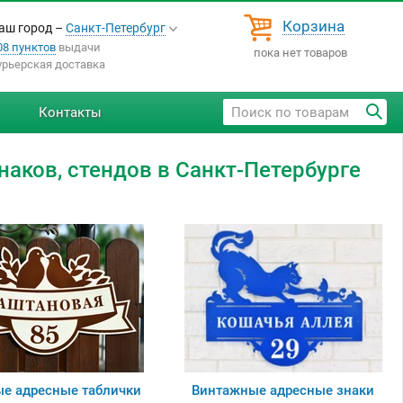
Корзина
аш город –
Санкт-Петербург
08 пунктов
выдачи
пока нет товаров
урьерская доставка
Контакты
наков, стендов в Санкт-Петербурге
е адресные таблички
Винтажные адресные знаки